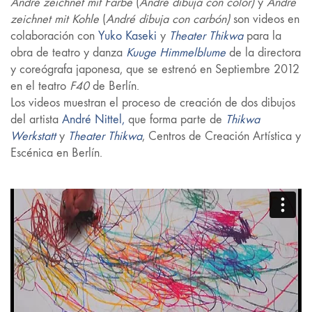
André zeichnet mit Farbe
(
André dibuja con color)
y
André
zeichnet mit Kohle
(
André dibuja con carbón)
son videos en
colaboración con
Yuko Kaseki
y
Theater Thikwa
para la
obra de teatro y danza
Kuuge Himmelblume
de la directora
y coreógrafa japonesa, que se estrenó en Septiembre 2012
en el teatro
F40
de Berlín.
Los videos muestran el proceso de creación de dos dibujos
del artista
André Nittel,
que forma parte de
Thikwa
Werkstatt
y
Theater Thikwa
, Centros de Creación Artística y
Escénica en Berlín.